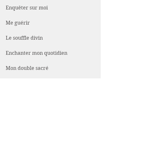
Enquêter sur moi
Me guérir
Le souffle divin
Enchanter mon quotidien
Mon double sacré
Méditations à écouter
Mots-clés :
Elina Vorger
spiritualité
livre
auteur
lecture
book
Et si j'étais plus
méditation guidée
développement personnel
editions jouvence
sagesse